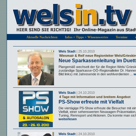
Aktuelle Nachrichten
Infos + Tipps + Wissenswertes
Termine
Wels Stadt
| 25.10.2010
Wiesmair & Reif neue Regionleiter Wels/Grieski
Neue Sparkassenleitung im Duett
Plangemäß wechselt der für die Region Wels/ Gries
zuständige Sparkasse-OÖ-Regionalleiter Dr. Hannes
Bild links) mit Jahresende in den wohlverdienten ...
w
Wels Stadt
| 24.10.2010
4 Tage mit Information und breitem Angebot
PS-Show erfreute mit Vielfalt
Die viertägige PS-Show erfreute die Besucher mit e
Vielfalt, einer sehenswerten Neuwagen-Präsentation,
Tuning, Rennsport und Aktionen. Da konnte man sich 
weiterlesen
Wels Stadt
| 24.10.2010