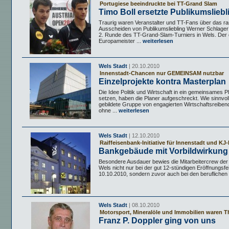
Portugiese beeindruckte bei TT-Grand Slam
Timo Boll ersetzte Publikumsliebl
Traurig waren Veranstalter und TT-Fans über das r
Ausscheiden von Publikumsliebling Werner Schlager b
2. Runde des TT-Grand-Slam-Turniers in Wels. Der
Europameister ...
weiterlesen
Wels Stadt
| 20.10.2010
Innenstadt-Chancen nur GEMEINSAM nutzbar
Einzelprojekte kontra Masterplan
Die Idee Politik und Wirtschaft in ein gemeinsames 
setzen, haben die Planer aufgeschreckt. Wie sinnvoll
gebildete Gruppe von engagierten Wirtschaftsreiben
ohne ...
weiterlesen
Wels Stadt
| 12.10.2010
Raiffeisenbank-Initiative für Innenstadt und KJ-
Bankgebäude mit Vorbildwirkung
Besondere Ausdauer bewies die Mitarbeitercrew der
Wels nicht nur bei der gut 12-stündigen Eröffnungsfe
10.10.2010, sondern zuvor auch bei den beruflichen .
Wels Stadt
| 08.10.2010
Motorsport, Mineralöle und Immobilien waren 
Franz P. Doppler ging von uns