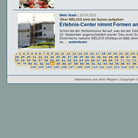
Wels Stadt
| 20.09.2010
Über WELIOS wird die Sonne aufgehen
Erlebnis-Center nimmt Formen an
Schon bei der Herbstmesse fiel auf, was bei der Gle
10. September augenscheinlich wurde: Das erste S
Österreichs namens WELIOS (Rohbau im Bild) nimm
an. ...
weiterlesen
«
1
2
3
4
5
6
7
8
9
10
11
12
13
14
15
16
17
18
19
20
21
22
23
28
29
30
31
32
33
34
35
36
37
38
39
40
41
42
43
44
45
46
47
48
53
54
55
56
57
58
59
60
61
62
63
64
65
66
67
68
69
70
71
72
73
78
79
80
81
82
83
84
85
86
87
88
89
90
91
92
93
94
95
96
97
98
102
103
104
105
106
107
108
109
110
111
112
113
114
115
1
Information aus Ihrer Region | Copyright 