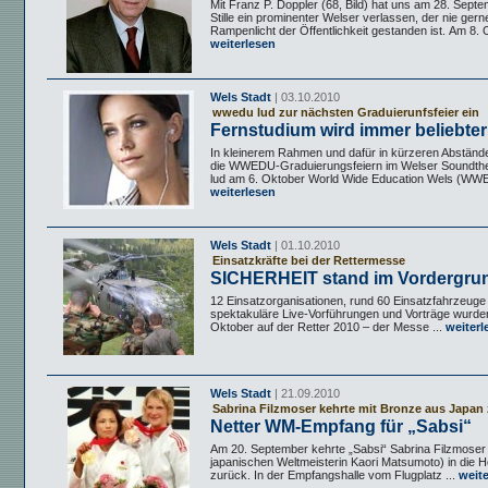
Mit Franz P. Doppler (68, Bild) hat uns am 28. Septem
Stille ein prominenter Welser verlassen, der nie gern
Rampenlicht der Öffentlichkeit gestanden ist. Am 8. O
weiterlesen
Wels Stadt
| 03.10.2010
wwedu lud zur nächsten Graduierunfsfeier ein
Fernstudium wird immer beliebter
In kleinerem Rahmen und dafür in kürzeren Abständ
die WWEDU-Graduierungsfeiern im Welser Soundthea
lud am 6. Oktober World Wide Education Wels (WWE
weiterlesen
Wels Stadt
| 01.10.2010
Einsatzkräfte bei der Rettermesse
SICHERHEIT stand im Vordergru
12 Einsatzorganisationen, rund 60 Einsatzfahrzeug
spektakuläre Live-Vorführungen und Vorträge wurden
Oktober auf der Retter 2010 – der Messe ...
weiterl
Wels Stadt
| 21.09.2010
Sabrina Filzmoser kehrte mit Bronze aus Japan
Netter WM-Empfang für „Sabsi“
Am 20. September kehrte „Sabsi“ Sabrina Filzmoser (
japanischen Weltmeisterin Kaori Matsumoto) in die H
zurück. In der Empfangshalle vom Flugplatz ...
weite