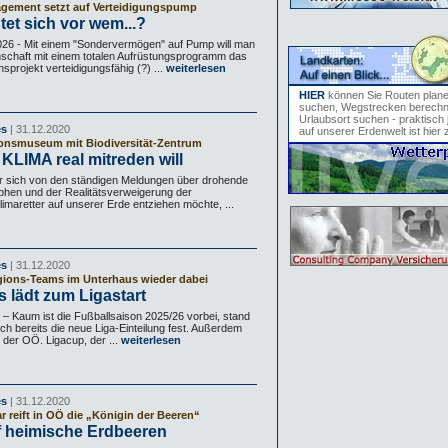
gement setzt auf Verteidigungspump
tet sich vor wem...?
 - Mit einem "Sondervermögen" auf Pump will man
schaft mit einem totalen Aufrüstungsprogramm das
nsprojekt verteidigungsfähig (?) ...
weiterlesen
HIER
können Sie Routen plan
suchen, Wegstrecken berechn
Urlaubsort suchen - praktisch 
es
| 31.12.2020
auf unserer Erdenwelt ist hier 
ionsmuseum mit Biodiversität-Zentrum
KLIMA real mitreden will
r sich von den ständigen Meldungen über drohende
phen und der Realitätsverweigerung der
imaretter auf unserer Erde entziehen möchte, ...
es
| 31.12.2020
gions-Teams im Unterhaus wieder dabei
 lädt zum Ligastart
Kaum ist die Fußballsaison 2025/26 vorbei, stand
ch bereits die neue Liga-Einteilung fest. Außerdem
s der OÖ. Ligacup, der ...
weiterlesen
es
| 31.12.2020
r reift in OÖ die „Königin der Beeren“
f heimische Erdbeeren