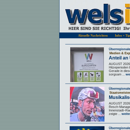
Aktuelle Nachrichten
Infos + Ti
Überregional
Medien & Exp
Anteil a
AUGUST 2026 -
Hitzeperioden 
Gerade in dies
sorgsam ...
wei
Überregional
Staatsmeiste
Musikali
AUGUST 2026. 
Resch-Manageme
Innenstadt–Rad
zeigte ...
weite
Überregional