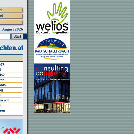
adt
nd
7. August 2026
027
?
els?
fer
bnis
ng
?
n will
t
ren