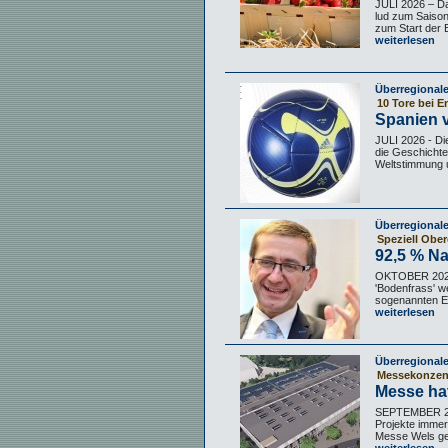
JULI 2026 – D
lud zum Saiso
zum Start der 
weiterlesen
Überregional
10 Tore bei 
Spanien v
JULI 2026 - D
die Geschichte
Weltstimmung u
Überregional
Speziell Obe
92,5 % N
OKTOBER 2024 
'Bodenfrass' w
sogenannten EU
weiterlesen
Überregional
Messekonzent
Messe ha
SEPTEMBER 20
Projekte immer 
Messe Wels gem