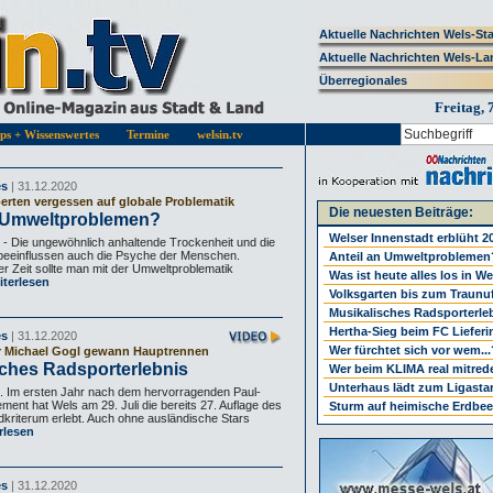
Aktuelle Nachrichten Wels-St
Aktuelle Nachrichten Wels-La
Überregionales
Freitag, 
pps + Wissenswertes
Termine
welsin.tv
es
| 31.12.2020
erten vergessen auf globale Problematik
Die neuesten Beiträge:
n Umweltproblemen?
Welser Innenstadt erblüht 2
 Die ungewöhnlich anhaltende Trockenheit und die
beeinflussen auch die Psyche der Menschen.
Anteil an Umweltproblemen
er Zeit sollte man mit der Umweltproblematik
Was ist heute alles los in W
terlesen
Volksgarten bis zum Traunu
Musikalisches Radsporterle
Hertha-Sieg beim FC Lieferi
es
| 31.12.2020
Wer fürchtet sich vor wem...
r Michael Gogl gewann Hauptrennen
sches Radsporterlebnis
Wer beim KLIMA real mitrede
Unterhaus lädt zum Ligastar
Im ersten Jahr nach dem hervorragenden Paul-
nt hat Wels am 29. Juli die bereits 27. Auflage des
Sturm auf heimische Erdbee
kriterum erlebt. Auch ohne ausländische Stars
rlesen
es
| 31.12.2020