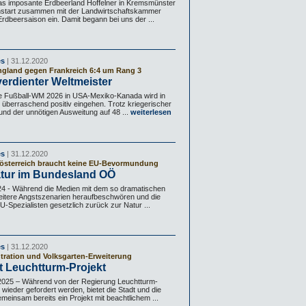
as imposante Erdbeerland Hoffelner in Kremsmünster
nstart zusammen mit der Landwirtschaftskammer
Erdbeersaison ein. Damit begann bei uns der ...
es
| 31.12.2020
England gegen Frankreich 6:4 um Rang 3
erdienter Weltmeister
ie Fußball-WM 2026 in USA-Mexiko-Kanada wird in
 überraschend positiv eingehen. Trotz kriegerischer
nd der unnötigen Ausweitung auf 48 ...
weiterlesen
es
| 31.12.2020
rösterreich braucht keine EU-Bevormundung
atur im Bundesland OÖ
- Während die Medien mit dem so dramatischen
eitere Angstszenarien heraufbeschwören und die
-Spezialisten gesetzlich zurück zur Natur ...
es
| 31.12.2020
ration und Volksgarten-Erweiterung
t Leuchtturm-Projekt
25 – Während von der Regierung Leuchtturm-
wieder gefordert werden, bietet die Stadt und die
einsam bereits ein Projekt mit beachtlichem ...