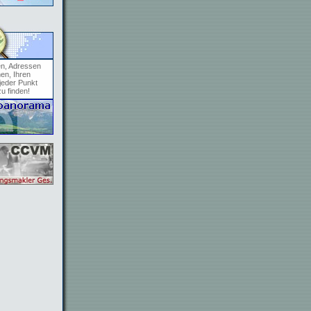
en, Adressen
en, Ihren
jeder Punkt
zu finden!