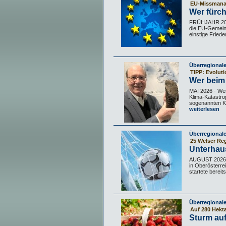
EU-Missmana
Wer fürch
FRÜHJAHR 2026
die EU-Gemein
einstige Friede
Überregional
TIPP: Evolut
Wer beim 
MAI 2026 - We
Klima-Katastro
sogenannten Kl
weiterlesen
Überregional
25 Welser Re
Unterhaus
AUGUST 2026 – 
in Oberösterrei
startete bereit
Überregional
Auf 280 Hekta
Sturm au