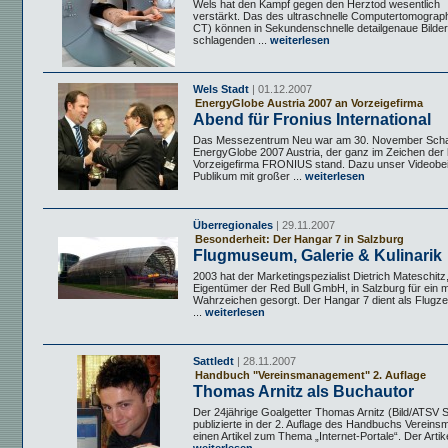
Wels hat den Kampf gegen den Herztod wesentlich
verstärkt. Das des ultraschnelle Computertomograp
CT) können in Sekundenschnelle detailgenaue Bilde
schlagenden ...
weiterlesen
Wels Stadt
| 01.12.2007
EnergyGlobe Austria 2007 an Vorzeigefirma
Abend für Fronius International
Das Messezentrum Neu war am 30. November Scha
EnergyGlobe 2007 Austria, der ganz im Zeichen der
Vorzeigefirma FRONIUS stand. Dazu unser Videobei
Publikum mit großer ...
weiterlesen
Überregionales
| 29.11.2007
Besonderheit: Der Hangar 7 in Salzburg
Flugmuseum, Galerie & Kulinarik
2003 hat der Marketingspezialist Dietrich Mateschitz
Eigentümer der Red Bull GmbH, in Salzburg für ein
Wahrzeichen gesorgt. Der Hangar 7 dient als Flug
...
weiterlesen
Sattledt
| 28.11.2007
Handbuch "Vereinsmanagement" 2. Auflage
Thomas Arnitz als Buchautor
Der 24jährige Goalgetter Thomas Arnitz (Bild/ATSV Sa
publizierte in der 2. Auflage des Handbuchs Verein
einen Artikel zum Thema „Internet-Portale“. Der Artikel