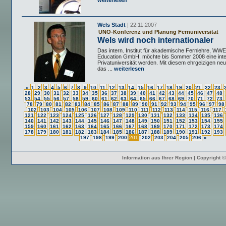
weiterlesen
Wels Stadt
| 22.11.2007
UNO-Konferenz und Planung Fernuniversität
Wels wird noch internationaler
Das intern. Institut für akademische Fernlehre, W
Education GmbH, möchte bis Sommer 2008 eine inte
Privatuniversität werden. Mit diesem ehrgeizigen neu
das ...
weiterlesen
«
1
2
3
4
5
6
7
8
9
10
11
12
13
14
15
16
17
18
19
20
21
22
23
28
29
30
31
32
33
34
35
36
37
38
39
40
41
42
43
44
45
46
47
48
53
54
55
56
57
58
59
60
61
62
63
64
65
66
67
68
69
70
71
72
73
78
79
80
81
82
83
84
85
86
87
88
89
90
91
92
93
94
95
96
97
98
102
103
104
105
106
107
108
109
110
111
112
113
114
115
116
117
121
122
123
124
125
126
127
128
129
130
131
132
133
134
135
136
140
141
142
143
144
145
146
147
148
149
150
151
152
153
154
155
159
160
161
162
163
164
165
166
167
168
169
170
171
172
173
174
178
179
180
181
182
183
184
185
186
187
188
189
190
191
192
193
197
198
199
200
201
202
203
204
205
206
»
Information aus Ihrer Region | Copyright 