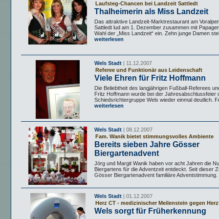
Laufsteg-Chancen bei Landzeit Sattledt
Thalheimerin als Miss Landzeit
Das attraktive Landzeit-Marktrestaurant am Voralpe
Sattledt lud am 1. Dezember zusammen mit Papage
Wahl der „Miss Landzeit“ ein. Zehn junge Damen stellt
weiterlesen
Wels Stadt
| 11.12.2007
Referee und Funktionär aus Leidenschaft
Viele Ehren für Fritz Hoffmann
Die Beliebtheit des langjährigen Fußball-Referees u
Fritz Hoffmann wurde bei der Jahresabschlussfeier 
Schiedsrichtergruppe Wels wieder einmal deutlich. Fr
weiterlesen
Wels Stadt
| 08.12.2007
Fam. Wanik bietet stimmungsvolles Ambiente
Bereits sieben Jahre Gösser
Biergartenadvent
Jörg und Margit Wanik haben vor acht Jahren die Nu
Biergartens für die Adventzeit entdeckt. Seit dieser Ze
Gösser Biergartenadvent familiäre Adventstimmung. .
Wels Stadt
| 01.12.2007
Herz CT - medizinischer Meilenstein gegen Her
Wels sorgt für Früherkennung