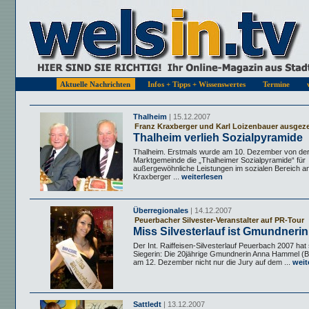
Aktuelle Nachrichten
Infos + Tipps + Wissenswertes
Termine
Thalheim
| 15.12.2007
Franz Kraxberger und Karl Loizenbauer ausgez
Thalheim verlieh Sozialpyramide
Thalheim. Erstmals wurde am 10. Dezember von de
Marktgemeinde die „Thalheimer Sozialpyramide“ für
außergewöhnliche Leistungen im sozialen Bereich a
Kraxberger ...
weiterlesen
Überregionales
| 14.12.2007
Peuerbacher Silvester-Veranstalter auf PR-Tour
Miss Silvesterlauf ist Gmundnerin
Der Int. Raiffeisen-Silvesterlauf Peuerbach 2007 hat
Siegerin: Die 20jährige Gmundnerin Anna Hammel (B
am 12. Dezember nicht nur die Jury auf dem ...
weit
Sattledt
| 13.12.2007