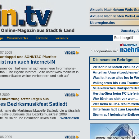
Aktuelle Nachrichten Wels-St
Aktuelle Nachrichten Wels-La
Überregionales
Samstag, 
pps + Wissenswertes
Termine
welsin.tv
.07.2009
rtdoppel und SONNTAG Pfarrfest
Die neuesten Beiträge:
ist nun auch Internet-IN
Welser Innenstadt erblüht 2
emeinde Thalheim hat sich eine neue Informations-
tan. Eine eigene Internet-Seite unter www.thalheim.in
Anteil an Umweltproblemen
 Kommunikation weiter verbessern und sich auf ...
Was ist heute alles los in W
Volksgarten bis zum Traunu
Musikalisches Radsporterle
Hertha-Sieg beim FC Lieferi
6.2009
Wer fürchtet sich vor wem...
sikwertung setzte Regen aus
hes Bezirksmusikfest Sattledt
Wer beim KLIMA real mitrede
Unterhaus lädt zum Ligastar
k hatte die Marktmusikkapelle Sattledt, die anlässlich
0-Jahr-Jubiläums das Bezirksmusikfest 2009
Sturm auf heimische Erdbee
te. Musiker und Besucher ließen sich ...
weiterlesen
.06.2009