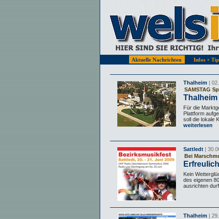
Aktuelle Nachrichten
Infos + Ti
Thalheim
| 02
SAMSTAG Spo
Thalheim 
Für die Marktg
Plattform aufge
soll die lokale
weiterlesen
Sattledt
| 30.0
Bei Marschmu
Erfreulic
Kein Wetterglüc
des eigenen 8
ausrichten durf
Thalheim
| 29