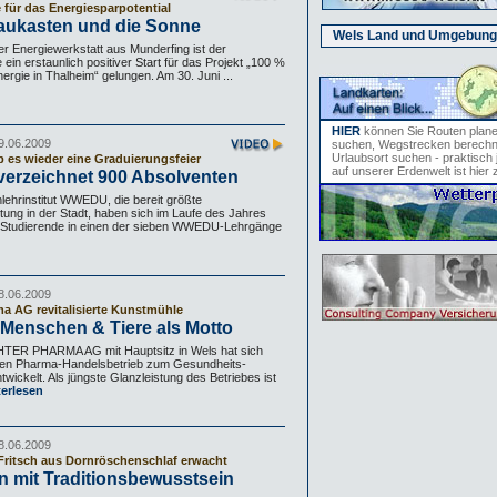
 für das Energiesparpotential
aukasten und die Sonne
Wels Land und Umgebung
er Energiewerkstatt aus Munderfing ist der
in erstaunlich positiver Start für das Projekt „100 %
ergie in Thalheim“ gelungen. Am 30. Juni ...
HIER
können Sie Routen plan
9.06.2009
suchen, Wegstrecken berechn
Urlaubsort suchen - praktisch 
b es wieder eine Graduierungsfeier
auf unserer Erdenwelt ist hier 
rzeichnet 900 Absolventen
lehrinstitut WWEDU, die bereit größte
htung in der Stadt, haben sich im Laufe des Jahres
 Studierende in einen der sieben WWEDU-Lehrgänge
8.06.2009
ma AG revitalisierte Kunstmühle
Menschen & Tiere als Motto
HTER PHARMA AG mit Hauptsitz in Wels hat sich
llen Pharma-Handelsbetrieb zum Gesundheits-
ntwickelt. Als jüngste Glanzleistung des Betriebes ist
erlesen
8.06.2009
ritsch aus Dornröschenschlaf erwacht
n mit Traditionsbewusstsein