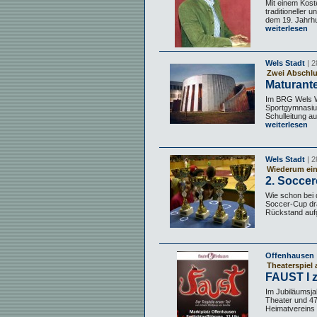
Mit einem Kost
traditioneller 
dem 19. Jahrhu
weiterlesen
Wels Stadt
| 2
Zwei Abschlu
Maturant
Im BRG Wels Wa
Sportgymnasiu
Schulleitung au
weiterlesen
Wels Stadt
| 2
Wiederum ein
2. Socce
Wie schon bei d
Soccer-Cup dra
Rückstand aufg
Offenhausen
Theaterspiel 
FAUST I z
Im Jubiläumsj
Theater und 47
Heimatvereins z