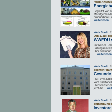
Vield Ansätze
Energieb
Begleitet von d
Marktgemeinde e
erneuerbare En
weiterlesen
Wels Stadt
| 2
Am 1. Juli ga
WWEDU ve
Im Welser Fern
Bildungseinric
über 500 neue
...
weiterlesen
Wels Stadt
| 2
Richter Phar
Gesunde 
Die Firma RIC
vom traditione
Dienstleister e
jetzt die ...
weit
Wels Stadt
| 2
Kunstmühle F
Investore