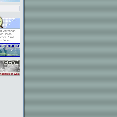
en, Adressen
en, Ihren
jeder Punkt
zu finden!