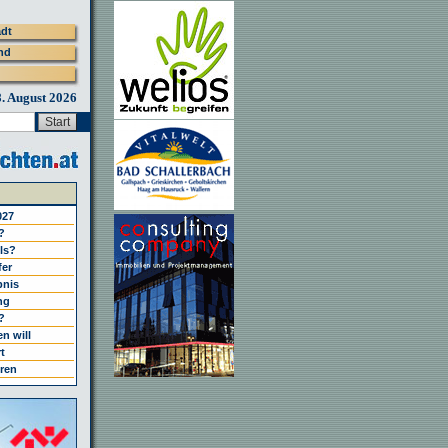
adt
nd
8. August 2026
027
?
els?
fer
bnis
ng
?
n will
t
ren