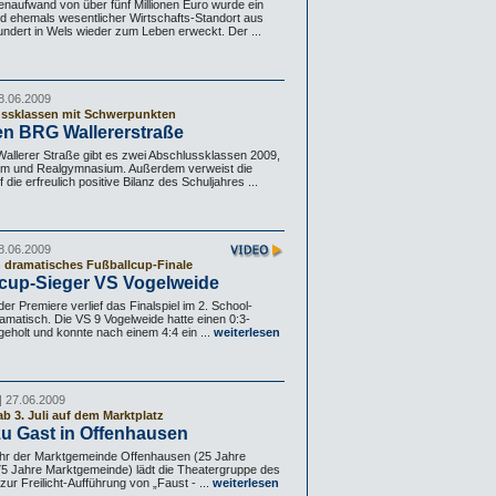
enaufwand von über fünf Millionen Euro wurde ein
und ehemals wesentlicher Wirtschafts-Standort aus
ndert in Wels wieder zum Leben erweckt. Der ...
8.06.2009
ssklassen mit Schwerpunkten
en BRG Wallererstraße
llerer Straße gibt es zwei Abschlussklassen 2009,
m und Realgymnasium. Außerdem verweist die
f die erfreulich positive Bilanz des Schuljahres ...
8.06.2009
 dramatisches Fußballcup-Finale
rcup-Sieger VS Vogelweide
er Premiere verlief das Finalspiel im 2. School-
matisch. Die VS 9 Vogelweide hatte einen 0:3-
eholt und konnte nach einem 4:4 ein ...
weiterlesen
| 27.06.2009
ab 3. Juli auf dem Marktplatz
u Gast in Offenhausen
ahr der Marktgemeinde Offenhausen (25 Jahre
5 Jahre Marktgemeinde) lädt die Theatergruppe des
ur Freilicht-Aufführung von „Faust - ...
weiterlesen