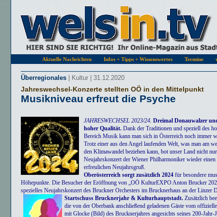
Aktuelle Nachrichten
Infos + Tipps + Wissenswertes
Termine
Überregionales
| Kultur | 31.12.2020
Jahreswechsel-Konzerte stellten OÖ in den Mittelpunkt
Musikniveau erfreut die Psyche
JAHRESWECHSEL 2023/24.
Dreimal Donauwalzer un
hoher Qualität.
Dank der Traditionen und speziell des h
Bereich Musik kann man sich in Österreich noch immer w
Trotz einer aus den Angel laufenden Welt, was man am we
den Klimawandel beziehen kann, bot unser Land nicht nu
Neujahrskonzert der Wiener Philharmoniker wieder einen
erfreulichen Neujahrsgruß.
Oberösterreich sorgt zusätzlich 2024
für besondere mus
Höhepunkte. Die Besucher der Eröffnung von „OÖ KulturEXPO Anton Brucker 2024“
spezielles Neujahrskonzert des Bruckner Orchesters im Brucknerhaus an der Linzer 
Startschuss Brucknerjahr & Kulturhauptstadt.
Zusätzlich be
die von der Oberbank anschließend geladenen Gäste vom offizielle
mit Glocke (Bild) des Brucknerjahres angesichts seines 200-Jahr-