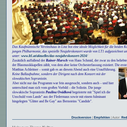
Das Kaufmännische Vereinshaus in Linz bot eine ideale Möglichkeit für die beiden K
jungen Philharmonie, das spezielle Neujahrskonzert wurde von LT1 aufgezeichnet un
unter:
www.lt1.at/aktuelles/das-neujahrskonzert-2024/
Zusätzlich auffallend der
Rainer-Marsch
von Hans Schmid, der zwar zu den beliebt
der Blasmusikkapellen zählt, von dem aber keine Orchesterfassung existiert. Die erste
Matthias Achleitner – somit gab es an diesem Abend auch eine Uraufführung.
Keine Ballaufnahme, sondern der Dirigent nach dem Konzert mit der
slowakischen Sopranistin.
Aber nicht nur das Programm war fein ausgesucht, sondern auch – und hier
unterschied man sich vom großen Vorbild – die Solistin. Die junge
slowakische Sopranistin
Paulína Ovádková
begeisterte mit "Spiel ich die
Unschuld vom Lande" aus der Fledermaus sowie mit einem fulminant
hingelegten "Glitter and Be Gay" aus Bernsteins "Candide".
Druckversion
|
Empfehlen
| Autor:
Red