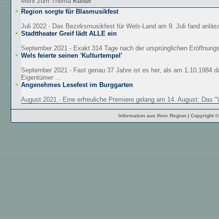
Mehr zum Thema
Kultur
Region sorgte für Blasmusikfest
Juli 2022 - Das Bezirksmusikfest für Wels-Land am 9. Juli fand anläss
Stadttheater Greif lädt ALLE ein
September 2021 - Exakt 314 Tage nach der ursprünglichen Eröffnungsf
Wels feierte seinen 'Kulturtempel'
September 2021 - Fast genau 37 Jahre ist es her, als am 1.10.1984 d
Eigentümer ...
Angenehmes Lesefest im Burggarten
August 2021 - Eine erfreuliche Premiere gelang am 14. August: Das "W
Information aus Ihrer Region | Copyright 