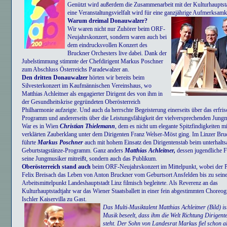
Genützt wird außerdem die Zusammenarbeit mit der Kulturhauptsta
eine Veranstaltungsvielfalt wird für eine ganzjährige Aufmerksamk
Warum dreimal Donauwalzer?
Wir waren nicht nur Zuhörer beim ORF-
Neujahrskonzert, sondern waren auch bei
dem eindrucksvollen Konzert des
Bruckner Orchesters live dabei. Dank der
Jubelstimmung stimmte der Chefdirigent Markus Poschner
zum Abschluss Österreichs Paradewalzer an.
Den dritten Donauwalzer
hörten wir bereits beim
Silvesterkonzert im Kaufmännischen Vereinshaus, wo
Matthias Achleitner als engagierter Dirigent des von ihm in
der Gesundheitskrise gegründeten Oberösterreich
Philharmonie aufzeigte. Und auch da herrschte Begeisterung einerseits über das erfri
Programm und andererseits über die Leistungsfähigkeit der vielversprechenden Jungm
War es in Wien
Christian Thielemann
, dem es nicht um elegante Spitzfindigkeiten mi
verklärten Zauberklang unter dem Dirigenten Franz Welser-Möst ging. Im Linzer Br
führte
Markus Poschner
auch mit hohem Einsatz den Dirigentenstab beim unterhalt
Geburtstagstänze-Programm. Ganz anders
Matthias Achleitner,
dessen jugendliche F
seine Jungmusiker mitreißt, sondern auch das Publikum.
Oberösterreich stand auch
beim ORF-Neujahrskonzert im Mittelpunkt, wobei der 
Felix Breisach das Leben von Anton Bruckner vom Geburtsort Ansfelden bis zu sein
Arbeitsmittelpunkt Landeshauptstadt Linz filmisch begleitete. Als Reverenz an das
Kulturhauptstadtjahr war das Wiener Staatsballett in einer fein abgestimmten Choreogr
Ischler Kaiservilla zu Gast.
Das Multi-Musiktalent Matthias Achleitner (Bild) is
Musik beseelt, dass ihm die Welt Richtung Dirigent
steht. Der Sohn von Landesrat Markus fiel schon a