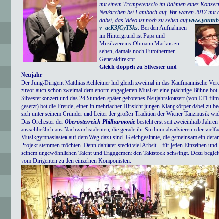
mit einem Trompetensolo im Rahmen eines Konzer
Neukirchen bei Lambach auf. Wir waren 2017 mit
dabei, das Video ist noch zu sehen auf
www.youtub
v=aeK3fCyTSks
.
Bei den Aufnahmen
im Hintergrund ist Papa und
Musikvereins-Obmann Markus zu
sehen, damals noch Eurothermen-
Generaldirektor.
Gleich doppelt zu Silvester und
Neujahr
Der Jung-Dirigent Matthias Achleitner lud gleich zweimal in das Kaufmännische Vere
zuvor auch schon zweimal dem enorm engagierten Musiker eine prächtige Bühne bot.
Silvesterkonzert und das 24 Stunden später gebotenes Neujahrskonzert (von LT1 film
gesetzt) bot die Freude, einen in mehrfacher Hinsicht jungen Klangkörper dabei zu be
sich unter seinem Gründer und Leiter der großen Tradition der Wiener Tanzmusik wi
Das Orchester der
Oberösterreich Philharmonie
besteht erst seit zweieinhalb Jahren
ausschließlich aus Nachwuchstalenten, die gerade ihr Studium absolvieren oder vielfa
Musikgymnasiasten auf dem Weg dazu sind. Gleichgesinnte, die gemeinsam ein derar
Projekt stemmen möchten. Denn dahinter steckt viel Arbeit – für jeden Einzelnen und 
seinem ungewöhnlichen Talent und Engagement den Taktstock schwingt. Dazu beglei
vom Dirigenten zu den einzelnen Komponisten.