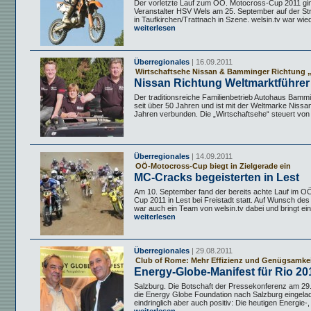
Der vorletzte Lauf zum OÖ. Motocross-Cup 2011 gi
Veranstalter HSV Wels am 25. September auf der S
in Taufkirchen/Trattnach in Szene. welsin.tv war wiede
weiterlesen
Überregionales
| 16.09.2011
Wirtschaftsehe Nissan & Bamminger Richtung 
Nissan Richtung Weltmarktführer
Der traditionsreiche Familienbetrieb Autohaus Bamm
seit über 50 Jahren und ist mit der Weltmarke Nissan
Jahren verbunden. Die „Wirtschaftsehe“ steuert von 
Überregionales
| 14.09.2011
OÖ-Motocross-Cup biegt in Zielgerade ein
MC-Cracks begeisterten in Lest
Am 10. September fand der bereits achte Lauf im O
Cup 2011 in Lest bei Freistadt statt. Auf Wunsch des
war auch ein Team von welsin.tv dabei und bringt eine
weiterlesen
Überregionales
| 29.08.2011
Club of Rome: Mehr Effizienz und Genügsamke
Energy-Globe-Manifest für Rio 20
Salzburg. Die Botschaft der Pressekonferenz am 29.
die Energy Globe Foundation nach Salzburg eingelad
eindringlich aber auch positiv: Die heutigen Energie-,