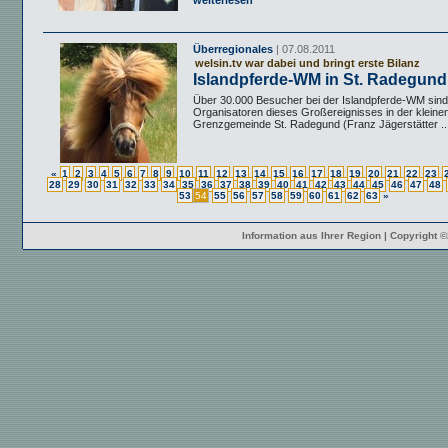
weiterlesen
Überregionales
| 07.08.2011
welsin.tv war dabei und bringt erste Bilanz
Islandpferde-WM in St. Radegund
Über 30.000 Besucher bei der Islandpferde-WM sind 
Organisatoren dieses Großereignisses in der kleinen 
Grenzgemeinde St. Radegund (Franz Jägerstätter ..
«
1
2
3
4
5
6
7
8
9
10
11
12
13
14
15
16
17
18
19
20
21
22
23
28
29
30
31
32
33
34
35
36
37
38
39
40
41
42
43
44
45
46
47
48
53
54
55
56
57
58
59
60
61
62
63
»
Information aus Ihrer Region | Copyright 