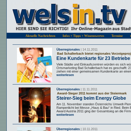
Aktuelle Nachrichten
Infos + Tipps + Wissenswertes
Termine
Überregionales
| 14.11.2011
Bad Schallerbach bietet regionales Vorzeigeproj
Eine Kundenkarte für 23 Betriebe
Viele Städte und Einkaufszentren würden es sich w
Ortsmarketing Bad Schallerbach hat es geschafft: 23
ziehen mit einer gemeinsamen Kundenkarte an einem
weiterlesen
Überregionales
| 11.11.2011
Award-Sieger 2011 kommt aus der Steiermark
Steirer-Sieg beim Energy Globe
Am 11. November standen Österreichs Umwelt-Pioni
Rampenlicht bei Messe „Haus & Bau“ in Ried. Beim
Award Austria 2011 ging der Gesamtsieg an die Firma
weiterlesen
Überregionales
| 10.11.2011