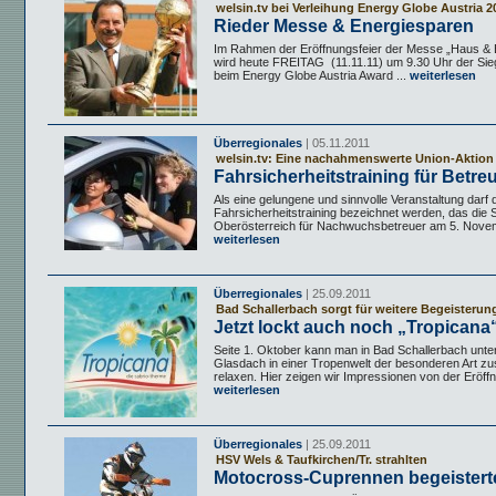
welsin.tv bei Verleihung Energy Globe Austria 2
Rieder Messe & Energiesparen
Im Rahmen der Eröffnungsfeier der Messe „Haus & Ba
wird heute FREITAG (11.11.11) um 9.30 Uhr der Sie
beim Energy Globe Austria Award ...
weiterlesen
Überregionales
| 05.11.2011
welsin.tv: Eine nachahmenswerte Union-Aktion
Fahrsicherheitstraining für Betre
Als eine gelungene und sinnvolle Veranstaltung darf 
Fahrsicherheitstraining bezeichnet werden, das die 
Oberösterreich für Nachwuchsbetreuer am 5. Novem
weiterlesen
Überregionales
| 25.09.2011
Bad Schallerbach sorgt für weitere Begeisterun
Jetzt lockt auch noch „Tropicana
Seite 1. Oktober kann man in Bad Schallerbach unte
Glasdach in einer Tropenwelt der besonderen Art zus
relaxen. Hier zeigen wir Impressionen von der Eröffnu
weiterlesen
Überregionales
| 25.09.2011
HSV Wels & Taufkirchen/Tr. strahlten
Motocross-Cuprennen begeistert