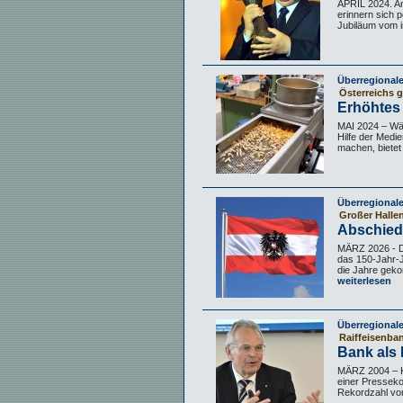
APRIL 2024. An
erinnern sich p
Jubiläum vom in
Überregional
Österreichs g
Erhöhtes 
MAI 2024 – Wä
Hilfe der Medie
machen, bietet
Überregional
Großer Halle
Abschied
MÄRZ 2026 - Di
das 150-Jahr-J
die Jahre geko
weiterlesen
Überregional
Raiffeisenba
Bank als 
MÄRZ 2004 – Kü
einer Presseko
Rekordzahl von