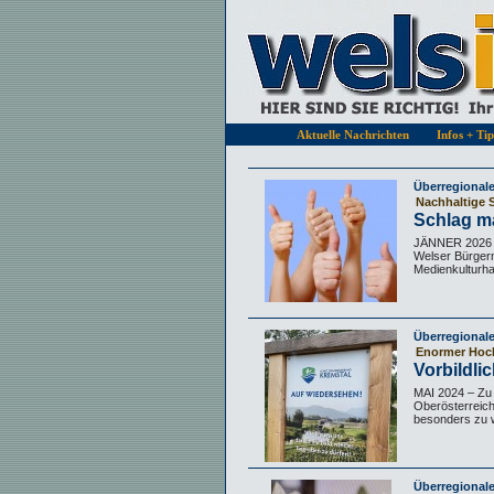
Aktuelle Nachrichten
Infos + Ti
Überregional
Nachhaltige 
Schlag m
JÄNNER 2026 – 
Welser Bürgerm
Medienkulturhau
Überregional
Enormer Hoch
Vorbildl
MAI 2024 – Zu 
Oberösterreich
besonders zu w
Überregional