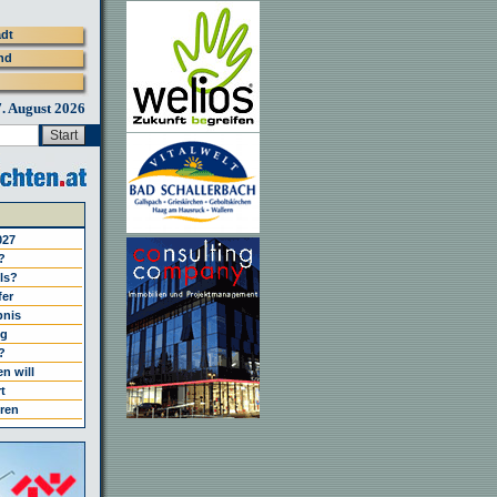
adt
nd
7. August 2026
027
?
els?
fer
bnis
ng
?
n will
t
ren