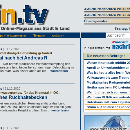
Aktuelle Nachrichten Wels-St
Aktuelle Nachrichten Wels-La
Überregionales
Freitag, 
pps + Wissenswertes
Termine
welsin.tv
es
| 31.12.2020
Staatsbudget-Entlastung gefordert
Die neuesten Beiträge:
al nach bei Andreas R
Welser Innenstadt erblüht 2
Der bereits traditionelle Wirtschaftsempfang des
eisters fand heuer bei schummriger Beleuchtung im
Anteil an Umweltproblemen
s statt. Was bisher auch als ein ...
weiterlesen
Was ist heute alles los in W
Volksgarten bis zum Traunu
Musikalisches Radsporterle
Hertha nun beim FC Lieferi
es
| 31.12.2020
Wer fürchtet sich vor wem...
wasserschutz für das Kremstal in OÖ.
iches Rückhaltebecken
Wer beim KLIMA real mitrede
Unterhaus lädt zum Ligastar
einem zusätzlichen Feiertag erklärte das Land
 den 25. Mai, denn an diesem Tage wurde ein ganz
Sturm auf heimische Erdbee
ürdigendes Projekt eröffnet. Das ...
weiterlesen
es
| 31.12.2020