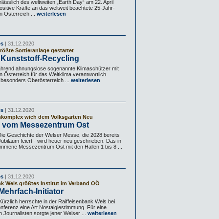
lässlich des weltweiten „Earth Day“ am 22. April
ositive Kräfte an das weltweit beachtete 25-Jahr-
 Österreich ...
weiterlesen
es
| 31.12.2020
rößte Sortieranlage gestartet
Kunststoff-Recycling
hrend ahnungslose sogenannte Klimaschützer mit
n Österreich für das Weltklima verantwortlich
 besonders Oberösterreich ...
weiterlesen
es
| 31.12.2020
nkomplex wich dem Volksgarten Neu
 vom Messezentrum Ost
e Geschichte der Welser Messe, die 2028 bereits
ubiläum feiert - wird heuer neu geschrieben. Das in
mmene Messezentrum Ost mit den Hallen 1 bis 8 ...
es
| 31.12.2020
nk Wels größtes Institut im Verband OÖ
Mehrfach-Initiator
rzlich herrschte in der Raiffeisenbank Wels bei
nferenz eine Art Nostalgiestimmung. Für eine
 Journalisten sorgte jener Welser ...
weiterlesen