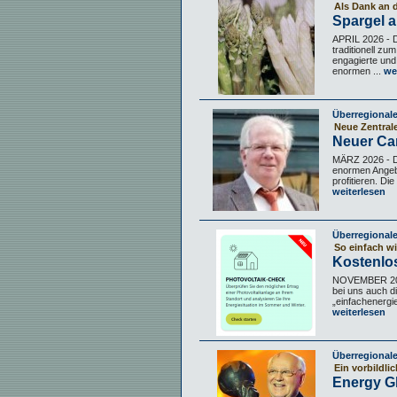
Als Dank an 
Spargel 
APRIL 2026 - 
traditionell zu
engagierte und
enormen ...
wei
Überregional
Neue Zentral
Neuer Ca
MÄRZ 2026 - Di
enormen Angebo
profitieren. D
weiterlesen
Überregional
So einfach w
Kostenlos
NOVEMBER 2025
bei uns auch d
„einfachenergie
weiterlesen
Überregional
Ein vorbild
Energy G