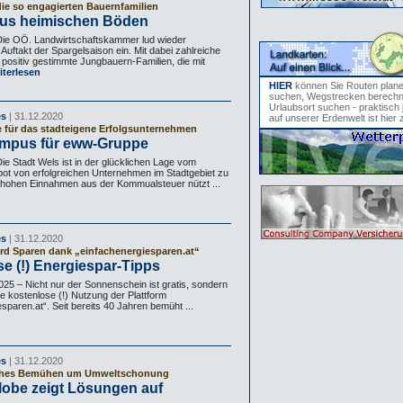
die so engagierten Bauernfamilien
aus heimischen Böden
Die OÖ. Landwirtschaftskammer lud wieder
m Auftakt der Spargelsaison ein. Mit dabei zahlreiche
 positiv gestimmte Jungbauern-Familien, die mit
terlesen
HIER
können Sie Routen plan
suchen, Wegstrecken berechn
Urlaubsort suchen - praktisch 
es
| 31.12.2020
auf unserer Erdenwelt ist hier 
e für das stadteigene Erfolgsunternehmen
mpus für eww-Gruppe
e Stadt Wels ist in der glücklichen Lage vom
t von erfolgreichen Unternehmen im Stadtgebiet zu
ie hohen Einnahmen aus der Kommualsteuer nützt ...
es
| 31.12.2020
ird Sparen dank „einfachenergiesparen.at“
e (!) Energiespar-Tipps
 – Nicht nur der Sonnenschein ist gratis, sondern
ie kostenlose (!) Nutzung der Plattform
sparen.at“. Seit bereits 40 Jahren bemüht ...
es
| 31.12.2020
liches Bemühen um Umweltschonung
lobe zeigt Lösungen auf