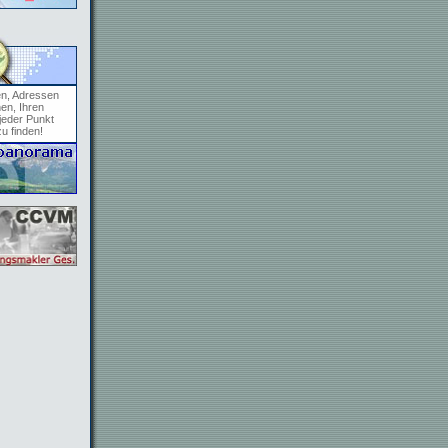
en, Adressen
en, Ihren
jeder Punkt
zu finden!