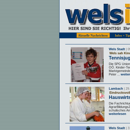
Aktuelle Nachrichten
Infos + Ti
Wels Stadt
| 0
Wels sah Kin
Tennisju
Die SPG Union
OÖ. Kinder-Ten
Marktgemeinde 
Peter ...
weiter
Lambach
| 29
Eindrucksvol
Hauswirts
Die Fachrichtu
AgrarBildungsZ
schulisches Ang
weiterlesen
Wels Stadt
| 3