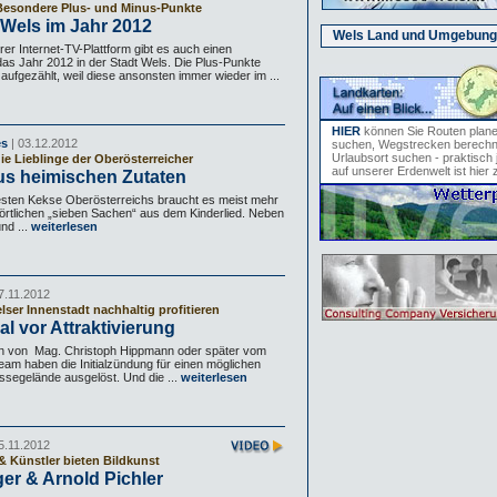
 Besondere Plus- und Minus-Punkte
 Wels im Jahr 2012
Wels Land und Umgebung
er Internet-TV-Plattform gibt es auch einen
das Jahr 2012 in der Stadt Wels. Die Plus-Punkte
aufgezählt, weil diese ansonsten immer wieder im ...
HIER
können Sie Routen plan
es
| 03.12.2012
suchen, Wegstrecken berechn
Urlaubsort suchen - praktisch 
e Lieblinge der Oberösterreicher
auf unserer Erdenwelt ist hier 
us heimischen Zutaten
testen Kekse Oberösterreichs braucht es meist mehr
wörtlichen „sieben Sachen“ aus dem Kinderlied. Neben
nd ...
weiterlesen
7.11.2012
ser Innenstadt nachhaltig profitieren
l vor Attraktivierung
n von Mag. Christoph Hippmann oder später vom
m haben die Initialzündung für einen möglichen
segelände ausgelöst. Und die ...
weiterlesen
5.11.2012
& Künstler bieten Bildkunst
er & Arnold Pichler