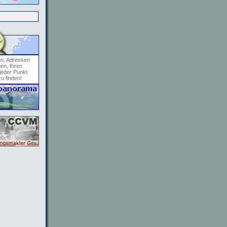
en, Adressen
en, Ihren
jeder Punkt
zu finden!