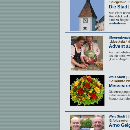
Spiegelbild:
Die Stadt
Aus Sicht unser
Rückblick auf 
sind zu Beginn 
weiterlesen
Überregional
„Mostkeks“ di
Advent a
Für die belieb
als die sprich
„Linzer Auge“ u
Wels Stadt
| 2
So könnte Wel
Messearea
Die Anregunge
Lebensraum-Tea
Masterplan Mes
Wels Stadt
| 2
Erfolgsautor 
Arno Geig