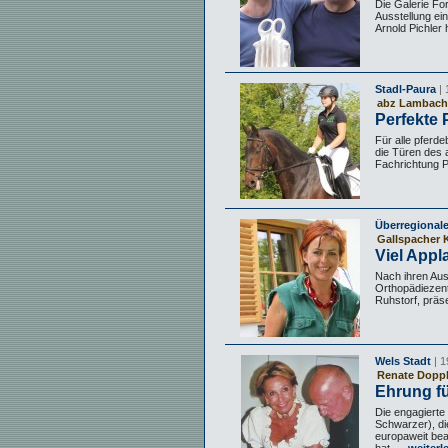
Die Galerie Fo
Ausstellung ein
Arnold Pichler
Stadl-Paura
| 
abz Lambach 
Perfekte 
Für alle pferd
die Türen des 
Fachrichtung Pf
Überregional
Gallspacher K
Viel Appl
Nach ihren Aus
Orthopädiezent
Ruhstorf, präse
Wels Stadt
| 1
Renate Dopple
Ehrung fü
Die engagierte
Schwarzer), die
europaweit bea