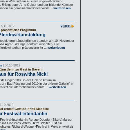
rum in Wels lud am zu einer ungewöhnlichen
. Erfolgsautor Arno Geiger und der bildende Künstler
 haben ein gemeinschaftliches Werk ...
weiterlesen
15.11.2012
präsentierte Programm
Pferdewirtausbildung
ebegeisterten Jugendlichen standen am 10. November
abz Agrar Bildungs Zentrum weit offen. Die
erdewirtschaft präsentierte ihr ...
weiterlesen
es
| 30.10.2012
ünstlerin zu Gast in Bayern
aus für Roswitha Nickl
stellungen 2006 in der Galerie Atrium im
rum Bad Füssing und 2010 in der „Kleine Galerie“ in
ntiert die international bekannte ...
weiterlesen
9.10.2012
r erhielt Gottlob-Frick-Medaille
r Festival-Intendantin
 Festival-Intendantin Renate Doppler (Bild/(c)Margot
 mit Hilfe ihres Vaters Dkfm. Walter Just ein
chtetes Richard-Wagner-Festival in Wels entwickelt