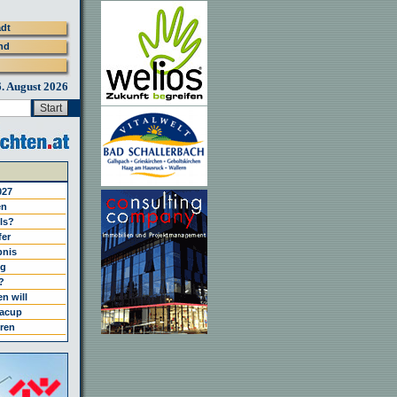
adt
nd
6. August 2026
027
en
els?
fer
bnis
ng
?
n will
gacup
ren