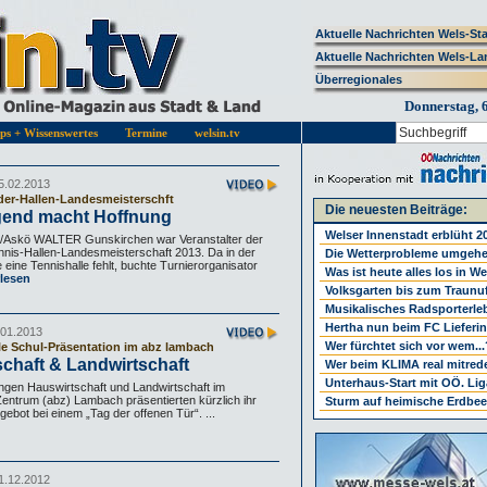
Aktuelle Nachrichten Wels-St
Aktuelle Nachrichten Wels-La
Überregionales
Donnerstag, 
pps + Wissenswertes
Termine
welsin.tv
5.02.2013
der-Hallen-Landesmeisterschft
Die neuesten Beiträge:
gend macht Hoffnung
Welser Innenstadt erblüht 2
/Askö WALTER Gunskirchen war Veranstalter der
nis-Hallen-Landesmeisterschaft 2013. Da in der
Die Wetterprobleme umgeh
eine Tennishalle fehlt, buchte Turnierorganisator
Was ist heute alles los in W
lesen
Volksgarten bis zum Traunu
Musikalisches Radsporterle
Hertha nun beim FC Lieferi
.01.2013
Wer fürchtet sich vor wem...
le Schul-Präsentation im abz lambach
chaft & Landwirtschaft
Wer beim KLIMA real mitrede
Unterhaus-Start mit OÖ. Li
ngen Hauswirtschaft und Landwirtschaft im
entrum (abz) Lambach präsentierten kürzlich ihr
Sturm auf heimische Erdbee
ebot bei einem „Tag der offenen Tür“. ...
1.12.2012