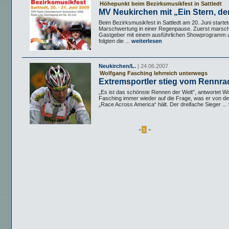
Höhepunkt beim Bezirksmusikfest in Sattledt
MV Neukirchen mit „Ein Stern, der.
Beim Bezirksmusikfest in Sattledt am 20. Juni startet
Marschwertung in einer Regenpause. Zuerst marschi
Gastgeber mit einem ausführlichen Showprogramm 
folgten die ...
weiterlesen
Neukirchen/L.
| 24.06.2007
Wolfgang Fasching lehrreich unterwegs
Extremsportler stieg vom Rennra
„Es ist das schönste Rennen der Welt", antwortet W
Fasching immer wieder auf die Frage, was er von 
„Race Across America“ hält. Der dreifache Sieger ...
«
1
»