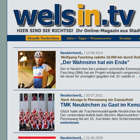
Aktuelle Nachrichten
Infos + Tipps + Wissenswertes
Termine
Neukirchen/L.
| 14.08.2014
Wolfgang Fasching radelte 10.000 km durch Ru
„Der Wahnsinn hat ein Ende“
Der in Neukirchen bei Lambach wohnhafte Extremsp
Fasching (Bild) hat ein Projekt erfolgreich umgesetzt,
bis heute für unmöglich gegolten hat. Er radelte in ...
Neukirchen/L.
| 03.07.2011
Nach Absage in Pennewang ein Gastauftritt
TMK Neukirchen zu Gast im Kem
Glück hatte die Trachtenmusikkapelle Neukirchen b
Der vorbereitete Auftritt beim Bezirks-Blasmusikfest
Pennewang fiel am 18. Juni leider dem Schlechtwette
weiterlesen
Neukirchen/L.
| 21.06.2009