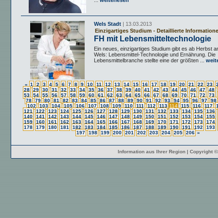
...
weiterlesen
Wels Stadt
| 13.03.2013
Einzigartiges Studium - Detaillierte Information
FH mit Lebensmitteltechnologie
Ein neues, einzigartiges Studium gibt es ab Herbst 
Wels: Lebensmittel-Technologie und Ernährung. Die
Lebensmittelbranche stellte eine der größten ...
weit
«
1
2
3
4
5
6
7
8
9
10
11
12
13
14
15
16
17
18
19
20
21
22
23
28
29
30
31
32
33
34
35
36
37
38
39
40
41
42
43
44
45
46
47
48
53
54
55
56
57
58
59
60
61
62
63
64
65
66
67
68
69
70
71
72
73
78
79
80
81
82
83
84
85
86
87
88
89
90
91
92
93
94
95
96
97
98
102
103
104
105
106
107
108
109
110
111
112
113
114
115
116
117
121
122
123
124
125
126
127
128
129
130
131
132
133
134
135
136
140
141
142
143
144
145
146
147
148
149
150
151
152
153
154
155
159
160
161
162
163
164
165
166
167
168
169
170
171
172
173
174
178
179
180
181
182
183
184
185
186
187
188
189
190
191
192
193
197
198
199
200
201
202
203
204
205
206
»
Information aus Ihrer Region | Copyright 