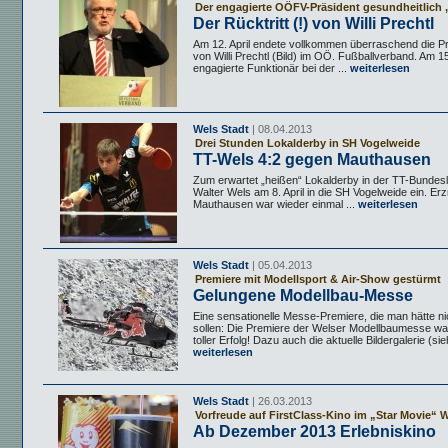
Der engagierte OÖFV-Präsident gesundheitlich 
Der Rücktritt (!) von Willi Prechtl
Am 12. April endete vollkommen überraschend die Pr
von Willi Prechtl (Bild) im OÖ. Fußballverband. Am 1
engagierte Funktionär bei der ...
weiterlesen
Wels Stadt
| 08.04.2013
Drei Stunden Lokalderby in SH Vogelweide
TT-Wels 4:2 gegen Mauthausen
Zum erwartet „heißen“ Lokalderby in der TT-Bundes
Walter Wels am 8. April in die SH Vogelweide ein. Erz
Mauthausen war wieder einmal ...
weiterlesen
Wels Stadt
| 05.04.2013
Premiere mit Modellsport & Air-Show gestürmt
Gelungene Modellbau-Messe
Eine sensationelle Messe-Premiere, die man hätte n
sollen: Die Premiere der Welser Modellbaumesse war
toller Erfolg! Dazu auch die aktuelle Bildergalerie (sieh
weiterlesen
Wels Stadt
| 26.03.2013
Vorfreude auf FirstClass-Kino im „Star Movie“ 
Ab Dezember 2013 Erlebniskino