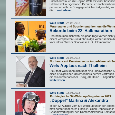
Endlich wird auch die Region Wels mit einer besonde
Erlebniswelt ausgestattet. Denn heuer noch wird ein
partnerschaftliche Erfolgsgeschichte fortgesetzt, vo
die ...
weiterlesen
Wels Stadt
| 24.03.2013
Veranstalter und Sportler strahlten um die Wette
Rekorde beim 22. Halbmarathon
Das hätte man sich wohl ein paar Tage vorher nicht
einem verspäteten Rückkehr in den Winter schien die
vom Intern. Welser Sparkasse OÖ Halbmarathon ...
Wels Stadt
| 21.03.2013
Vorfreude auf Kunstmuseum Angerlehner ab S
Wels-Applaus nach Thalheim
Die Stadt Wels kann sich über eine ungewöhnliche Kun
eines erfolgreichen Unternehmers bereits vorfreuen.
ein rein wirtschaftlicher Erfolg, als Heinz J. Angerlehn
weiterlesen
Wels Stadt
| 18.03.2013
Punktegleiche Ski-Welscup-Siegerinnen 2013
„Doppel“ Martina & Alexandra
In der 42. Auflage vom Ski-Welscup unter der Spons
max.center kam es im Finale zu einen Doppelsieg in
Gesamtwertung bei den Damen: Alexandra Zemsaue