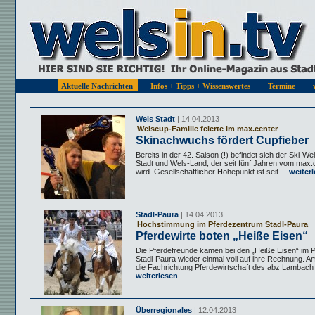
Aktuelle Nachrichten
Infos + Tipps + Wissenswertes
Termine
Wels Stadt
| 14.04.2013
Welscup-Familie feierte im max.center
Skinachwuchs fördert Cupfieber
Bereits in der 42. Saison (!) befindet sich der Ski-W
Stadt und Wels-Land, der seit fünf Jahren vom max.c
wird. Gesellschaftlicher Höhepunkt ist seit ...
weiter
Stadl-Paura
| 14.04.2013
Hochstimmung im Pferdezentrum Stadl-Paura
Pferdewirte boten „Heiße Eisen“
Die Pferdefreunde kamen bei den „Heiße Eisen“ im 
Stadl-Paura wieder einmal voll auf ihre Rechnung. Am 
die Fachrichtung Pferdewirtschaft des abz Lambach z
weiterlesen
Überregionales
| 12.04.2013