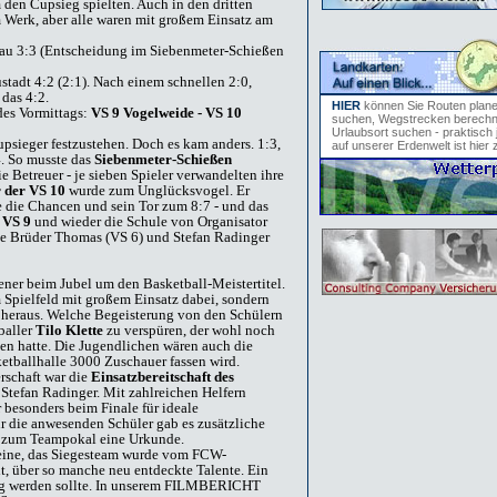
 den Cupsieg spielten. Auch in den dritten
m Werk, aber alle waren mit großem Einsatz am
au 3:3 (Entscheidung im Siebenmeter-Schießen
tadt 4:2 (2:1). Nach einem schnellen 2:0,
 das 4:2.
HIER
können Sie Routen plan
es Vormittags:
VS 9 Vogelweide - VS 10
suchen, Wegstrecken berechn
Urlaubsort suchen - praktisch 
upsieger festzustehen. Doch es kam anders. 1:3,
auf unserer Erdenwelt ist hier 
4. So musste das
Siebenmeter-Schießen
e Betreuer - je sieben Spieler verwandelten ihre
r der VS 10
wurde zum Unglücksvogel. Er
 die Chancen und sein Tor zum 8:7 - und das
e VS 9
und wieder die Schule von Organisator
ie Brüder Thomas (VS 6) und Stefan Radinger
ener beim Jubel um den Basketball-Meistertitel.
 Spielfeld mit großem Einsatz dabei, sondern
h heraus. Welche Begeisterung von den Schülern
baller
Tilo Klette
zu verspüren, der wohl noch
en hatte. Die Jugendlichen wären auch die
etballhalle 3000 Zuschauer fassen wird.
rschaft war die
Einsatzbereitschaft des
tefan Radinger. Mit zahlreichen Helfern
 besonders beim Finale für ideale
 die anwesenden Schüler gab es zusätzliche
er zum Teampokal eine Urkunde.
reine, das Siegesteam wurde vom FCW-
t, über so manche neu entdeckte Talente. Ein
ung werden sollte. In unserem FILMBERICHT