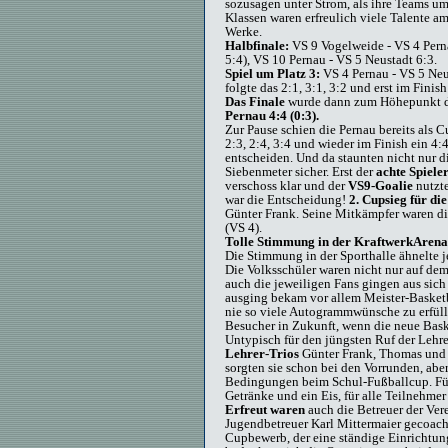
sozusagen unter Strom, als ihre Teams um
Klassen waren erfreulich viele Talente a
Werke.
Halbfinale:
VS 9 Vogelweide - VS 4 Pern
5:4), VS 10 Pernau - VS 5 Neustadt 6:3.
Spiel um Platz 3:
VS 4 Pernau - VS 5 Neus
folgte das 2:1, 3:1, 3:2 und erst im Finish
Das Finale
wurde dann zum Höhepunkt d
Pernau 4:4 (0:3).
Zur Pause schien die Pernau bereits als C
2:3, 2:4, 3:4 und wieder im Finish ein 4:
entscheiden. Und da staunten nicht nur di
Siebenmeter sicher. Erst der
achte Spiele
verschoss klar und der
VS9-Goalie
nutzte
war die Entscheidung!
2. Cupsieg für di
Günter Frank. Seine Mitkämpfer waren d
(VS 4).
Tolle Stimmung in der KraftwerkArena
Die Stimmung in der Sporthalle ähnelte j
Die Volksschüler waren nicht nur auf dem
auch die jeweiligen Fans gingen aus sic
ausging bekam vor allem Meister-Basket
nie so viele Autogrammwünsche zu erfüll
Besucher in Zukunft, wenn die neue Bask
Untypisch für den jüngsten Ruf der Lehre
Lehrer-Trios
Günter Frank, Thomas und S
sorgten sie schon bei den Vorrunden, aber
Bedingungen beim Schul-Fußballcup. Für
Getränke und ein Eis, für alle Teilnehm
Erfreut waren
auch die Betreuer der Ve
Jugendbetreuer Karl Mittermaier gecoach
Cupbewerb, der eine ständige Einricht