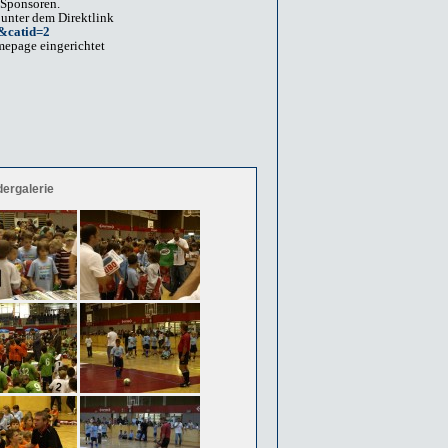
 Sponsoren.
 unter dem Direktlink
0&catid=2
mepage eingerichtet
dergalerie