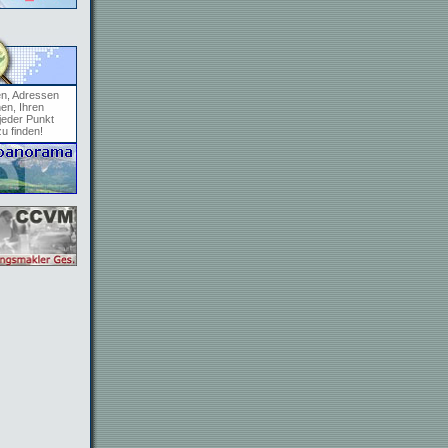
en, Adressen
en, Ihren
jeder Punkt
zu finden!