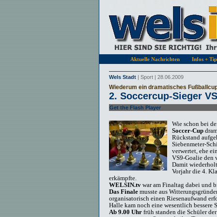
Aktuelle Nachrichten
Infos + Ti
Wels Stadt
| Sport | 28.06.2009
Wiederum ein dramatisches Fußballcup
2. Soccercup-Sieger V
Get the Flash Player
to see this player.
Wie schon bei der
Soccer-Cup
dram
Rückstand aufgeh
Siebenmeter-Schi
verwertet, ehe e
VS9-Goalie den v
Damit wiederhol
Vorjahr die 4. K
erkämpfte.
WELSIN.tv
war am Finaltag dabei und 
Das Finale
musste aus Witterungsgründen
organisatorisch einen Riesenaufwand erfor
Halle kam noch eine wesentlich bessere 
Ab 9.00 Uhr
früh standen die Schüler de