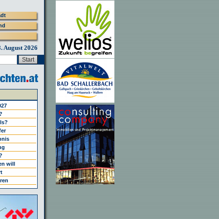
adt
nd
8. August 2026
027
?
els?
fer
bnis
ng
?
n will
t
ren