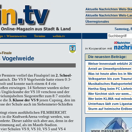
Aktuelle Nachrichten Wels-St
Aktuelle Nachrichten Wels-La
Überregionales
Samstag, 
pps + Wissenswertes
Termine
welsin.tv
-Finale
Die neuesten Beiträge:
S Vogelweide
Welser Innenstadt erblüht 2
Anteil an Umweltproblemen
Was ist heute alles los in W
 Premiere verlief das Finalspiel im
2. School-
Volksgarten bis zum Traunu
atisch. Die VS 9 Vogelweide hatte einen 0:3-
olt und konnte nach einem 4:4 ein
Musikalisches Radsporterle
eßen erzwingen. 14 Siebener wurden sicher
Hertha-Sieg beim FC Lieferi
in Unglücksrabe der VS 10 verschoss und der
Wer fürchtet sich vor wem...
ielumjubelten Siegestreffer zum 8:7 erzielte.
Wer beim KLIMA real mitrede
te die
3. Klasse der VS 9
jenen Cupsieg, den im
lasse der Schule auch im Siebenmeter-Schießen
Unterhaus lädt zum Ligastar
Sturm auf heimische Erdbee
bringt einen ausführlichen FILMBERICHT.
 in die KraftwerkArena verlegt werden, was
derte. Dieser zahlte sich aber aus, denn in der
Stimmung auf, als im Mauth-Stadion.
r vier Schulen VS 9, VS 10, VS 5 und VS 4