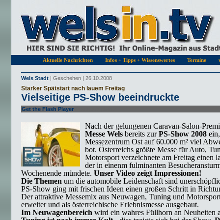
Aktuelle Nachrichten
Infos + Tipps + Wissenswertes
Termine
Wels Stadt
| Geschehen | 26.10.2008
Starker Spätstart nach lauem Freitag
Vielseitige PS-Show beeindruckte
Get the Flash Player
to see this player.
Nach der gelungenen Caravan-Salon-Premie
Messe Wels
bereits zur
PS-Show 2008
ein,
Messezentrum Ost auf 60.000 m² viel Abw
bot. Österreichs größte Messe für Auto, Tu
Motorsport verzeichnete am Freitag einen la
der in einenm fulminanten Besucheranstur
Wochenende mündete.
Unser Video
zeigt Impressionen!
Die Themen
um die automobile Leidenschaft sind unerschöpfli
PS-Show ging mit frischen Ideen einen großen Schritt in Richt
Der attraktive Messemix aus Neuwagen, Tuning und Motorspor
erweiter und als österreichische Erlebnismesse ausgebaut.
Im Neuwagenbereich
wird ein wahres Füllhorn an Neuheiten a