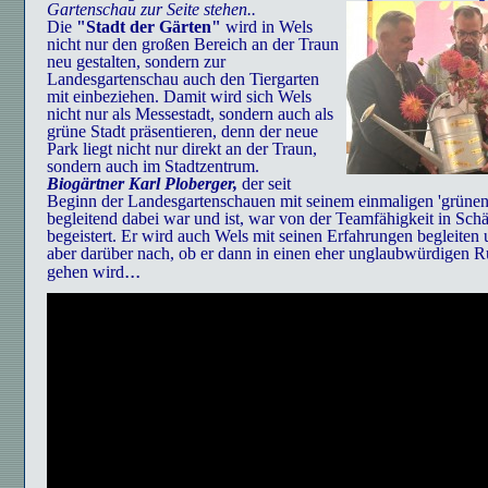
Gartenschau zur Seite stehen..
Die
"Stadt der Gärten"
wird in Wels
nicht nur den großen Bereich an der Traun
neu gestalten, sondern zur
Landesgartenschau auch den Tiergarten
mit einbeziehen. Damit wird sich Wels
nicht nur als Messestadt, sondern auch als
grüne Stadt präsentieren, denn der neue
Park liegt nicht nur direkt an der Traun,
sondern auch im Stadtzentrum.
Biogärtner Karl Ploberger,
der seit
Beginn der Landesgartenschauen mit seinem einmaligen 'grün
begleitend dabei war und ist, war von der Teamfähigkeit in Sch
begeistert. Er wird auch Wels mit seinen Erfahrungen begleiten
aber darüber nach, ob er dann in einen eher unglaubwürdigen 
...
gehen wird