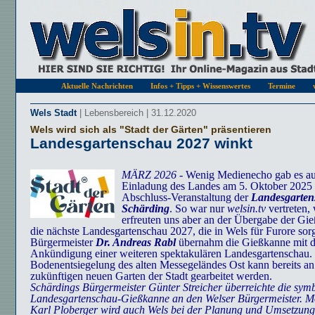
Aktuelle Nachrichten
Infos + Tipps + Wissenswertes
Termine
Wels Stadt
| Lebensbereich | 31.12.2020
Wels wird sich als "Stadt der Gärten" präsentieren
Landesgartenschau 2027 winkt
MÄRZ 2026
- Wenig Medienecho gab es au
Einladung des Landes am 5. Oktober 2025 
Abschluss-Veranstaltung der
Landesgarten
Schärding
. So war nur
welsin.tv
vertreten, 
erfreuten uns aber an der Übergabe der Gi
die nächste Landesgartenschau 2027, die in Wels für Furore so
Bürgermeister
Dr. Andreas Rabl
übernahm die Gießkanne mit d
Ankündigung einer weiteren spektakulären Landesgartenschau.
Bodenentsiegelung des alten Messegeländes Ost kann bereits a
zukünftigen neuen Garten der Stadt gearbeitet werden.
Schärdings Bürgermeister Günter Streicher überreichte die sym
Landesgartenschau-Gießkanne an den Welser Bürgermeister. M
Karl Ploberger wird auch Wels bei der Planung und Umsetzung