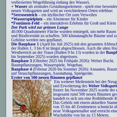
verbesserten Wegeführung entlang des Wassers.
+ Wasser
als zentrales Gestaltungselement - spielt eine besonde
neuen Volksgarten und wird an verschiedenen Orten erlebbar:
*Seerosenteich
– ein idyllischer Ort zum Verweilen
*Wasserspielplatz
– ein Abenteuer für Kinder
*Fontänen-Feld
– ein interaktives Erlebnis für Groß und Klein
Der Park wird zur grünen Lunge
40.000 Quadratmeter Fläche wurden entsiegelt, um mehr Raum 
und Biodiversität zu schaffen. 500 klimataugliche Bäume und za
Gehölze werden neu gepflanzt.
Die Bauphase 1
(April bis Juli 2025) mit den gesamten Abbruc
der Hallen 1, 3 bis 8 ist längst abgeschlossen. Auch die alten Ha
Westbereich an der Traun (Hallen 9 bs 13) wurden in der
Bauph
bis September 2025) wurden abgerissen.
Bauphase 3
(Oktober 2025 bis Frühjahr 2026): Welser Bucht,
Baumpflanzungen, Wasserspiele, Wegebau.
Bauphase 4
(Februar 2026 bis Sommer 2026): Ansaaten, Baum-
unf Strauchpflanzungen, Ausstattung, Spielgeräte.
Erster von 500 neuen Bäumen gepflanzt
Ein weiterer Meilenstein bei der Neug
und Erweiterung des
Welser Volksgart
fixiert: Im November 2025 wurde der 
insgesamt rund 500 neuen Bäumen ges
handelt es sich um eine Rotblühende K
Das Gehölz mit einem aktuellen Sta
von 35 bis 40 Zentimetern schmückt ab
neue Volksgartenallee und erreicht ein
Wuchshöhe von bis zu 15 Metern.