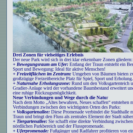
Drei Zonen für vielseitiges Erlebnis
Der neue Park wird sich in drei klar erkennbare Zonen gliedern:
+ Bewegungsraum am Ufer:
Entlang der Traun entsteht ein Ber
Sport und Bewegung: Ideal für aktive Menschen!
+ Freizeitflächen im Zentrum:
Umgeben von Bäumen bieten z
großzügige Freizeitbereiche Platz für Spiel, Sport und Erholung.
+ Naturnahe Erholungszone:
Rund um den Volksgartenteich u
Gradier-Anlage wird der vorhandene Baumbestand erweitert und
eine ruhige Rückzugsmöglichkeit.
Neue Verbindungen und Wege durch die Natu
r
Nach dem Motto „Altes bewahren, Neues schaffen“ entstehen 
Verbindungen zwischen den wichtigsten Orten des Parks:
+ Volksgartenallee:
Diese Promenade verbindet die Stadthalle m
Traun und bringt den Fluss als zentrales Element der Stadt näher
+ Tiergartenallee:
Sie schafft eine direkte Verbindung zwische
nördlichen Parkbereich und der Flusspromenade.
+ Uferpromenade:
Fußgänger und Radfahrer profitieren von ei