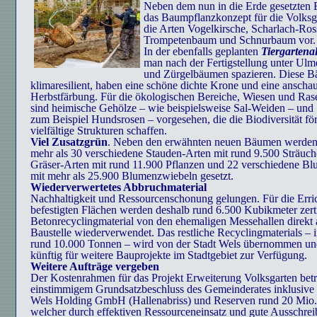
Neben dem nun in die Erde gesetzten 
das Baumpflanzkonzept für die Volksg
die Arten Vogelkirsche, Scharlach-Ros
Trompetenbaum und Schnurbaum vor.
In der ebenfalls geplanten
Tiergartenal
man nach der Fertigstellung unter Ulm
und Zürgelbäumen spazieren. Diese B
klimaresilient, haben eine schöne dichte Krone und eine anschau
Herbstfärbung. Für die ökologischen Bereiche, Wiesen und Ras
sind heimische Gehölze – wie beispielsweise Sal-Weiden – und 
zum Beispiel Hundsrosen – vorgesehen, die die Biodiversität fö
vielfältige Strukturen schaffen.
Viel Zusatzgrün
. Neben den erwähnten neuen Bäumen werden
mehr als 30 verschiedene Stauden-Arten mit rund 9.500 Sträuch
Gräser-Arten mit rund 11.900 Pflanzen und 22 verschiedene B
mit mehr als 25.900 Blumenzwiebeln gesetzt.
Wiederverwertetes Abbruchmaterial
Nachhaltigkeit und Ressourcenschonung gelungen. Für die Erri
befestigten Flächen werden deshalb rund 6.500 Kubikmeter zerti
Betonrecyclingmaterial von den ehemaligen Messehallen direkt 
Baustelle wiederverwendet. Das restliche Recyclingmaterials – 
rund 10.000 Tonnen – wird von der Stadt Wels übernommen und
künftig für weitere Bauprojekte im Stadtgebiet zur Verfügung.
Weitere Aufträge vergeben
Der Kostenrahmen für das Projekt Erweiterung Volksgarten betr
einstimmigem Grundsatzbeschluss des Gemeinderates inklusive 
Wels Holding GmbH (Hallenabriss) und Reserven rund 20 Mio.
welcher durch effektiven Ressourceneinsatz und gute Ausschre