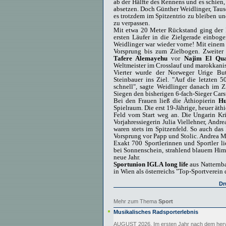
ab der Hälfte des Rennens und es schien
absetzen. Doch Günther Weidlinger, Taus
es trotzdem im Spitzentrio zu bleiben u
zu verpassen.
Mit etwa 20 Meter Rückstand ging der L
ersten Läufer in die Zielgerade einboge
Weidlinger war wieder vorne! Mit einem 
Vorsprung bis zum Zielbogen. Zweiter 
Tafere Alemayehu
vor
Najim El Qu
Weltmeister im Crosslauf und marokkanis
Vierter wurde der Norweger Urige Bu
Steinbauer ins Ziel. "Auf die letzten 5
schnell", sagte Weidlinger danach im Z
Siegen den bisherigen 6-fach-Sieger Cars
Bei den Frauen ließ die Äthiopierin
Hu
Spielraum. Die erst 19-Jährige, heuer äth
Feld vom Start weg an. Die Ungarin Kris
Vorjahressiegerin Julia Viellehner, Andr
waren stets im Spitzenfeld. So auch das
Vorsprung vor Papp und Stolic. Andrea Ma
Exakt 700 Sportlerinnen und Sportler li
bei Sonnenschein, strahlend blauem Him
neue Jahr.
Sportunion IGLA long life
aus Natternba
in Wien als österreichs "Top-Sportverein 
Dr
Mehr zum Thema
Sport
Musikalisches Radsporterlebnis
AUGUST 2026. Im ersten Jahr nach dem her