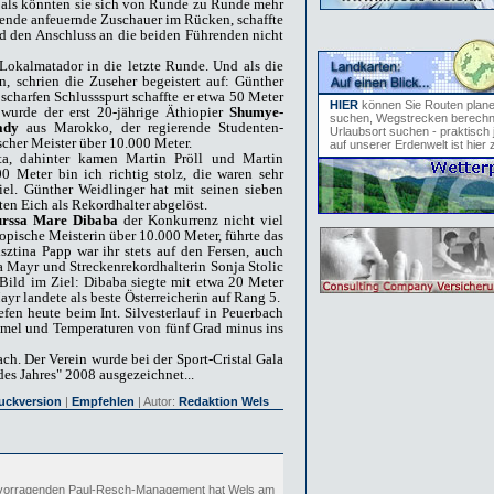
, als könnten sie sich von Runde zu Runde mehr
ende anfeuernde Zuschauer im Rücken, schaffte
nd den Anschluss an die beiden Führenden nicht
okalmatador in die letzte Runde. Und als die
n, schrien die Zuseher begeistert auf: Günther
scharfen Schlussspurt schaffte er etwa 50 Meter
HIER
können Sie Routen plan
wurde der erst 20-jährige Äthiopier
Shumye-
suchen, Wegstrecken berechn
ady
aus Marokko, der regierende Studenten-
Urlaubsort suchen - praktisch 
cher Meister über 10.000 Meter.
auf unserer Erdenwelt ist hier 
ta, dahinter kamen Martin Pröll und Martin
00 Meter bin ich richtig stolz, die waren sehr
iel. Günther Weidlinger hat mit seinen sieben
ten Eich als Rekordhalter abgelöst.
rssa Mare Dibaba
der Konkurrenz nicht viel
iopische Meisterin über 10.000 Meter, führte das
ztina Papp war ihr stets auf den Fersen, auch
ea Mayr und Streckenrekordhalterin Sonja Stolic
 Bild im Ziel: Dibaba siegte mit etwa 20 Meter
yr landete als beste Österreicherin auf Rang 5.
efen heute beim Int. Silvesterlauf in Peuerbach
mel und Temperaturen von fünf Grad minus ins
ch. Der Verein wurde bei der Sport-Cristal Gala
des Jahres" 2008 ausgezeichnet...
uckversion
|
Empfehlen
| Autor:
Redaktion Wels
vorragenden Paul-Resch-Management hat Wels am