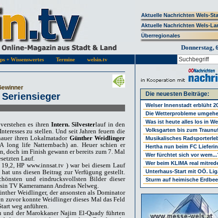
Aktuelle Nachrichten Wels-St
Aktuelle Nachrichten Wels-La
Überregionales
Donnerstag, 
pps + Wissenswertes
Termine
welsin.tv
-Gewinner
Die neuesten Beiträge:
 Seriensieger
Welser Innenstadt erblüht 2
Die Wetterprobleme umgeh
Was ist heute alles los in W
 verstehen es ihren
Intern. Silvester
lauf in den
Volksgarten bis zum Traunu
nteresses zu stellen. Und seit Jahren feuern die
hauer ihren Lokalmatador
Günther Weidlinger
Musikalisches Radsporterle
A long life Natternbach) an. Heuer schien er
Hertha nun beim FC Lieferi
en, doch im Finish gewann er bereits zum 7. Mal
Wer fürchtet sich vor wem...
esetzten Lauf.
Wer beim KLIMA real mitrede
 19,2, HP www.innsat.tv ) war bei diesem Lauf
 hat uns diesen Beitrag zur Verfügung gestellt.
Unterhaus-Start mit OÖ. Li
chönsten und eindrucksvollsten Bilder dieser
Sturm auf heimische Erdbee
lsin TV Kameramann Andreas Nelweg.
Günther Weidlinger, der ansonsten als Dominator
ren zuvor konnte Weidlinger dieses Mal das Feld
Start weg anführen.
u und der Marokkaner Najim El-Quady führten