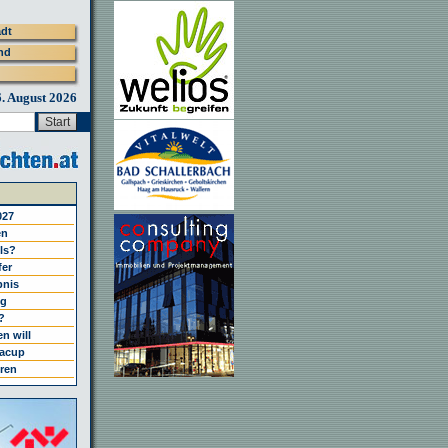
adt
nd
6. August 2026
027
en
els?
fer
bnis
ng
?
n will
gacup
ren