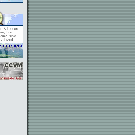
en, Adressen
en, Ihren
jeder Punkt
zu finden!