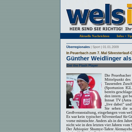
Aktuelle Nachrichten
Infos + Ti
Überregionales
| Sport | 01.01.2009
In Peuerbach zum 7. Mal Silvesterlauf
Günther Weidlinger als
Get the Flash Player
to see this player.
Die Peuerbacher
Mittelpunkt des I
Tausenden Zusc
(Sportunion IGL
bereits geschlag
den intern. gut b
Innsat TV (Astra
„live dabei“ und
Sie sehen die s
Großveranstaltung, eingefangen vom we
Es war kein typischer Silvesterlauf für 
vorne mitmischte. Anders als in den Jah
nicht wie in den letzten vier Jahren vom 
Der Äthiopier Shumye-Tafere Alemayeh